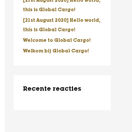
[21st August 2020] Hello world,
a
this is Global Cargo!
a
r
[21st August 2020] Hello world,
:
this is Global Cargo!
Welcome to Global Cargo!
Welkom bij Global Cargo!
Recente reacties