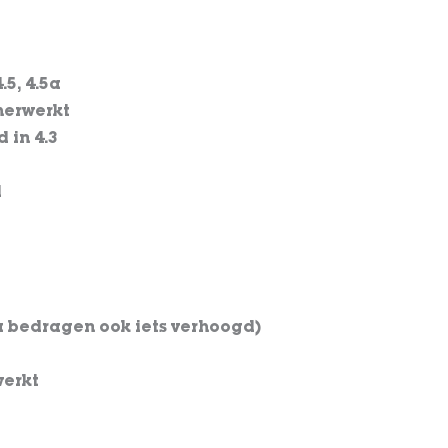
.5, 4.5a
herwerkt
 in 4.3
d
7.6a bedragen ook iets verhoogd)
werkt