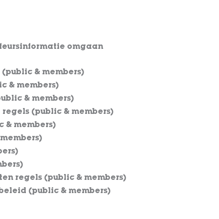
ffeursinformatie omgaan
s (public & members)
lic & members)
public & members)
b regels (public & members)
ic & members)
 (members)
bers)
mbers)
ten regels (public & members)
cybeleid (public & members)