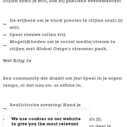
stijlen zoals je wilt, ook bij publieke evenementen!
De vrijheid om je truck precies te stijlen zoals jij
wilt.
Speel nieuwe rollen vrij.
Mogelijkheden om je social media/stream te
stijlen met Global Cargo's streamer pack.
Wat Krijg Je
Een community die draait om jou! Speel in je eigen
tempo, of dat nou on- of offline in.
Realistische ervaring: Houd je
rittenadministratie bij.
Gezelligheid: Rijd met mensen zoals jij.
We use cookies on our website
to give you the most relevant
Avontuur: Ontdek nieuwe dingen en deel je