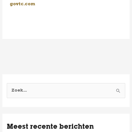
govtc.com
Z
o
e
k
Meest recente berichten
e